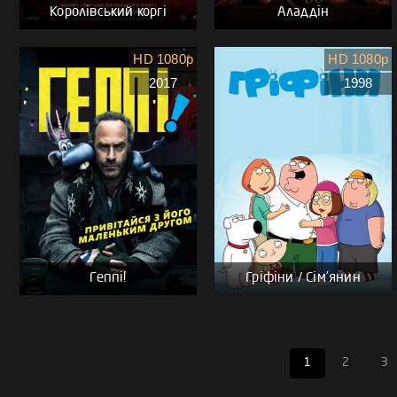
Королівський коргі
Аладдін
HD 1080p
HD 1080p
2017
1998
Геппі!
Гріфіни / Сім'янин
1
2
3