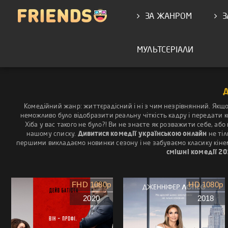
ЗА ЖАНРОМ
З
МУЛЬТСЕРІАЛИ
Комедійний жанр: життєрадісний і ні з чим незрівнянний. Якщо 
неможливо було відобразити реальну чіткість кадру і передати ко
Хіба у вас такого не було?! Ви не знаєте як розважити себе, а
нашому списку.
Дивитися комедії українською онлайн
не тіл
першими викладаємо новинки сезону і не забуваємо класику кіне
смішні комедії 20
FHD 1080p
HD 1080p
2020
2018