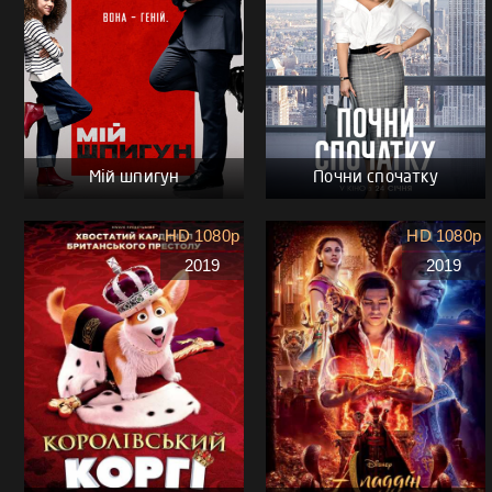
Мій шпигун
Почни спочатку
HD 1080p
HD 1080p
2019
2019