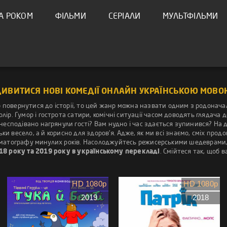
А РОКОМ
ФІЛЬМИ
СЕРІАЛИ
МУЛЬТФІЛЬМИ
ДИВИТИСЯ НОВІ КОМЕДІЇ ОНЛАЙН УКРАЇНСЬКОЮ МОВО
повернутися до історії, то цей жанр можна назвати одним з родоначаль
лір. Гумор і гострота сатири, комічні ситуації часом доводять глядача д
бо несподівано нагрянули гості? Вам нудно і час здається зупинився? На
ьки весело, а й корисно для здоров’я. Адже, як ми всі знаємо, сміх про
матографу минулих років. Насолоджуйтесь режисерськими шедеврами, т
18 року та 2019 року в українському перекладі
. Смійтеся так, щоб 
HD 1080p
HD 1080p
2019
2018