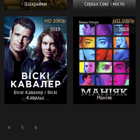
Шахрайки
Серіал Секс і місто
HD 1080p
HD 1080p
2019
2018
Віскі Кавалер / Віскі
Кавальє
Маніяк
4
5
6