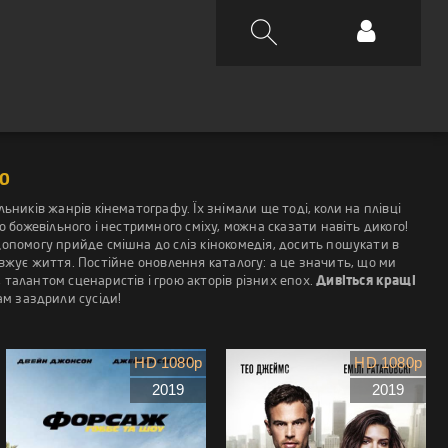
Ю
ників жанрів кінематографу. Їх знімали ще тоді, коли на плівці
о божевільного і нестримного сміху, можна сказати навіть дикого!
 допомогу прийде смішна до сліз кінокомедія, досить пошукати в
довжує життя. Постійне оновлення каталогу: а це значить, що ми
алантом сценаристів і грою акторів різних епох.
Дивіться кращі
вам заздрили сусіди!
HD 1080p
HD 1080p
2019
2019