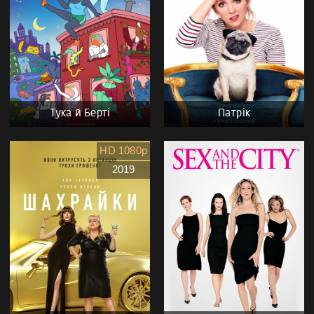
Тука й Берті
Патрік
HD 1080p
2019