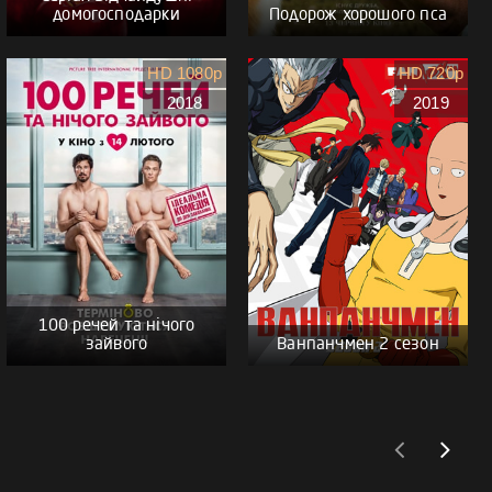
домогосподарки
Подорож хорошого пса
HD 1080p
HD 720p
2018
2019
100 речей та нічого
зайвого
Ванпанчмен 2 сезон