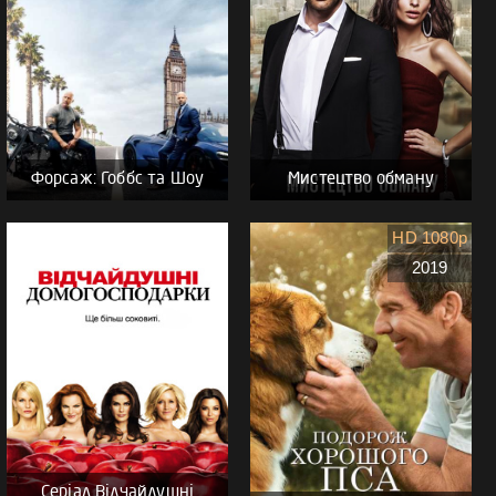
Форсаж: Гоббс та Шоу
Мистецтво обману
HD 1080p
2019
Серіал Відчайдушні