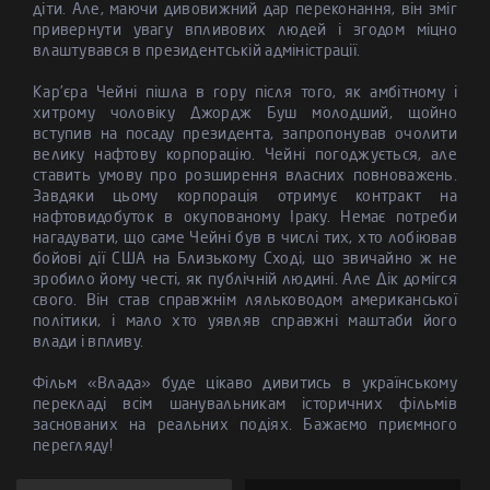
діти. Але, маючи дивовижний дар переконання, він зміг
привернути увагу впливових людей і згодом міцно
влаштувався в президентській адміністрації.
Кар'єра Чейні пішла в гору після того, як амбітному і
хитрому чоловіку Джордж Буш молодший, щойно
вступив на посаду президента, запропонував очолити
велику нафтову корпорацію. Чейні погоджується, але
ставить умову про розширення власних повноважень.
Завдяки цьому корпорація отримує контракт на
нафтовидобуток в окупованому Іраку. Немає потреби
нагадувати, що саме Чейні був в числі тих, хто лобіював
бойові дії США на Близькому Сході, що звичайно ж не
зробило йому честі, як публічній людині. Але Дік домігся
свого. Він став справжнім ляльководом американської
політики, і мало хто уявляв справжні маштаби його
влади і впливу.
Фільм «Влада» буде цікаво дивитись в українському
перекладі всім шанувальникам історичних фільмів
заснованих на реальних подіях. Бажаємо приємного
перегляду!