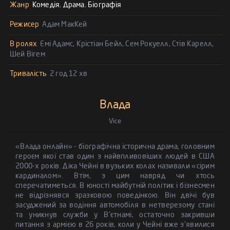
Жанр
Комедія
,
Драма
,
Біографія
Режисер
Адам МакКей
В ролях
Емі Адамс, Крістіан Бейл, Сем Рокуелл, Стів Карелл,
Шей Вігем
Тривалість
2 год 12 хв
Влада
Vice
«Влада онлайн» - біографічна історична драма, головним
героєм якої став один з найвпливовіших людей в США
2000-х років. Діка Чейні в вузьких колах називали «сірим
кардиналом». Втім, з цим навряд чи хтось
сперечатиметься. В юності майбутній політик і бізнесмен
не відрізнявся зразковою поведінкою. Він двічі був
засуджений за водіння автомобіля в нетверезому стані
та уникнув служби у В'єтнамі, остаточно закривши
питання з армією в 26 років, коли у Чейні вже з'явилися