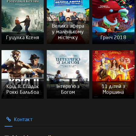
Велика афера
у маленькому
Гуцулка Ксеня
містечку
Грінч 2018
Крід ІІ: Спадок
Інтерв'ю з
11 дітей з
Роккі Бальбоа
Богом
Моршина
Контакт