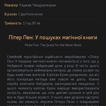
Режисер
Раджив Чандрасекаран
В ролях
Сара Наточенні
Тривалість
1 год 30 хв
Пітер Пен: У пошуках магічної книги
Peter Pan: The Quest for the Never Book
Сімейний мультфільм індійського виробництва «Пітер
Пен: У пошуках магічної книги» починається з того, що у
Небувалії триває найдовший день у році. В честь цього
організовується неймовірна вечірка, де повно розваг на
будь-який смак жителів. Капітан Крюк усвідомлює, що всі
його попередні методи вже зовсім не діють. Кожна
спроба захопити Небувалію закінчувалася невдачею. З
цього моменту капітан Крюк вирішує використовувати
хитрість, вважаючи, що піти довгим шляхом в цей раз
все ж буде більше користі. У нього вже дозріли підступні
плани, які зможуть змусити Пітера Пена з товаришами