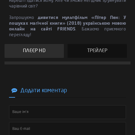
нарешті здатися йому. Але чи зможе негідник зруйнувати
чарівний світ?
Запрошуємо
дивитися мультфільм «Пітер Пен: У
пошуках магічної книги» (2018) українською мовою
онлайн на сайті FRIENDS
. Бажаємо приємного
перегляду!
ПЛЕЄР HD
ТРЕЙЛЕР
Додати коментар