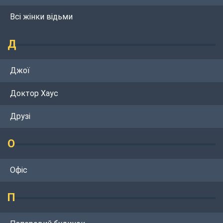
Всі жінки відьми
Д
Джої
Доктор Хаус
Друзі
О
Офіс
П