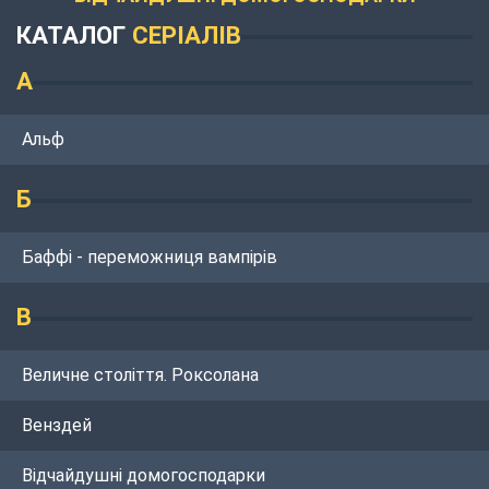
КАТАЛОГ
СЕРІАЛІВ
А
Альф
Б
Баффі - переможниця вампірів
В
Величне століття. Роксолана
Венздей
Відчайдушні домогосподарки