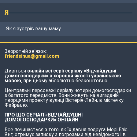
Я
Як я зустрів вашу маму
Зворотній зв'язок:
friendsinua@gmail.com
Дивіться
онлайн всі серії серіалу «Відчайдушні
домогосподарки» в хорошій якості українською
мовою
, при цьому абсолютно безкоштовно.
Центральні персонажі серіалу чотири домогосподарки
з багатого передмістя. Вони живуть на вигаданій
творцями проекту вулиці Вістерія-Лейн, в містечку
Фейрвью.
ПРО ЩО СЕРІАЛ «ВІДЧАЙДУШНІ
ДОМОГОСПОДАРКИ» ОНЛАЙН
Все починається з того, як їх давня подруга Мері Еліс
Янг, отримує записку з погрозами від невідомого і в