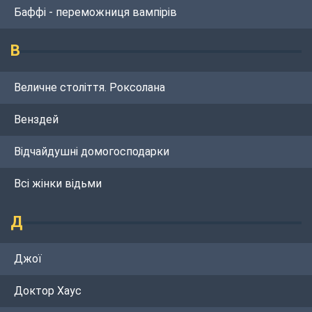
Баффі - переможниця вампірів
В
Величне століття. Роксолана
Венздей
Відчайдушні домогосподарки
Всі жінки відьми
Д
Джої
Доктор Хаус