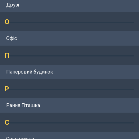
Друзі
О
Офіс
П
Паперовий будинок
Р
Рання Пташка
С
Секс і місто