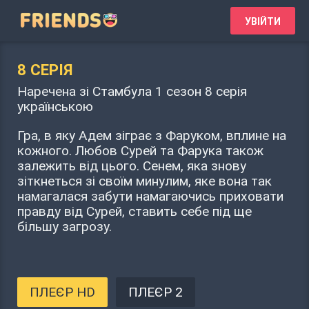
УВІЙТИ
8 СЕРІЯ
Наречена зі Стамбула 1 сезон 8 серія
українською
Гра, в яку Адем зіграє з Фаруком, вплине на
кожного. Любов Сурей та Фарука також
залежить від цього. Сенем, яка знову
зіткнеться зі своїм минулим, яке вона так
намагалася забути намагаючись приховати
правду від Сурей, ставить себе під ще
більшу загрозу.
ПЛЕЄР HD
ПЛЕЄР 2